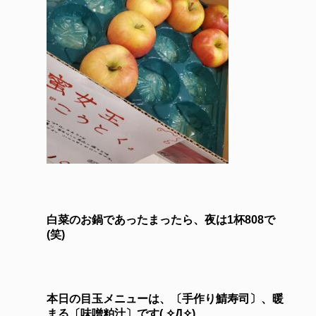
白菜のお鍋であったまったら、夜は1杯808で
(笑)
本日の目玉メニューは、〔手作り鯖寿司〕、暖
まる〔味噌粕汁〕です( ✧Д✧)