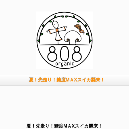
夏！先走り！糖度MＡXスイカ襲来！
夏！先走り！糖度MＡXスイカ襲来！